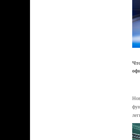
Что
офи
Нов
фун
лег