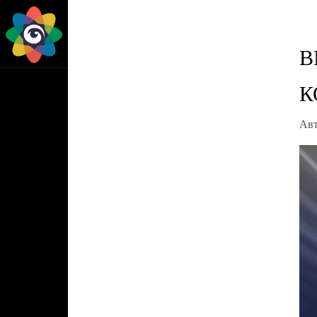
B
К
Ав