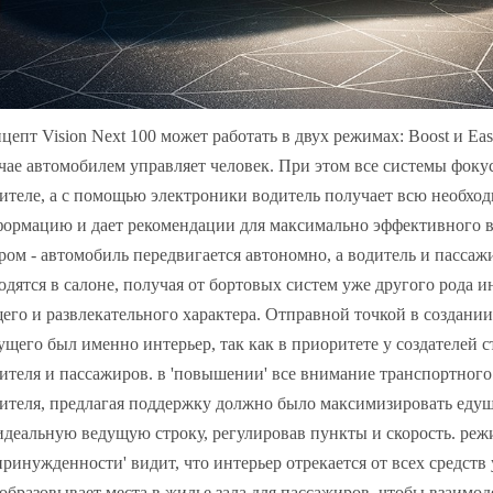
цепт Vision Next 100 может работать в двух режимах: Boost и Ea
чае автомобилем управляет человек. При этом все системы фоку
ителе, а с помощью электроники водитель получает всю необхо
ормацию и дает рекомендации для максимально эффективного 
ром - автомобиль передвигается автономно, а водитель и пасса
одятся в салоне, получая от бортовых систем уже другого рода
его и развлекательного характера. Отправной точкой в создан
ущего был именно интерьер, так как в приоритете у создателей 
ителя и пассажиров. в 'повышении' все внимание транспортного
ителя, предлагая поддержку должно было максимизировать едущ
идеальную ведущую строку, регулировав пункты и скорость. реж
принужденности' видит, что интерьер отрекается от всех средств
образовывает места в жилье зала для пассажиров, чтобы взаимо