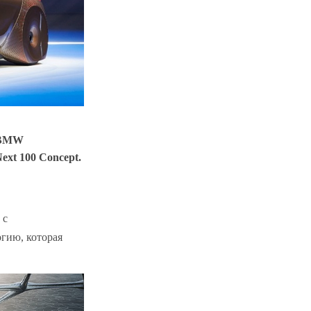
, BMW
xt 100 Concept.
 с
гию, которая