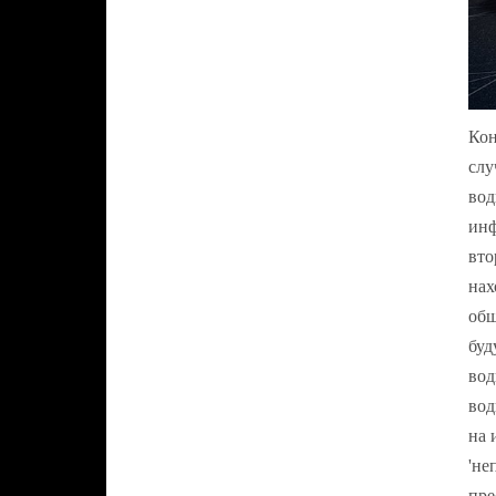
Кон
слу
вод
инф
вто
нах
общ
буд
вод
вод
на 
'не
пре