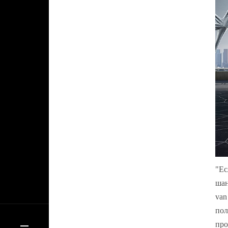
"Ес
шан
van
пол
про