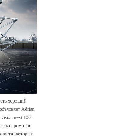
есть хороший
 объясняет Adrian
sion next 100 -
елать огромный
жности, которые