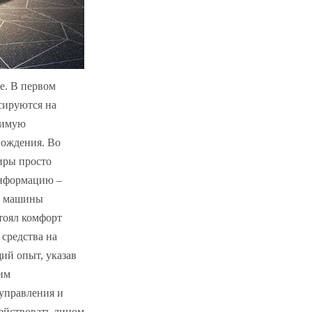
se. В первом
сируются на
димую
вождения. Во
жиры просто
 информацию –
ии машины
стоял комфорт
 средства на
ий опыт, указав
им
 управления и
действовать лицом