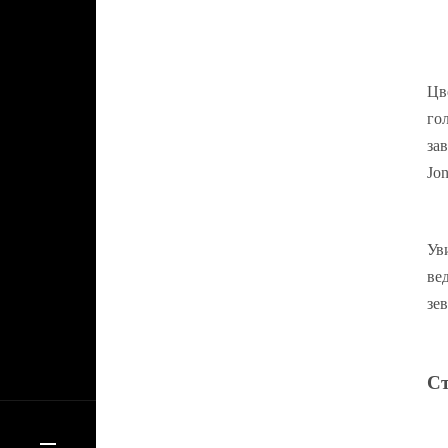
Цв
го
за
Jo
Ув
ве
зев
С