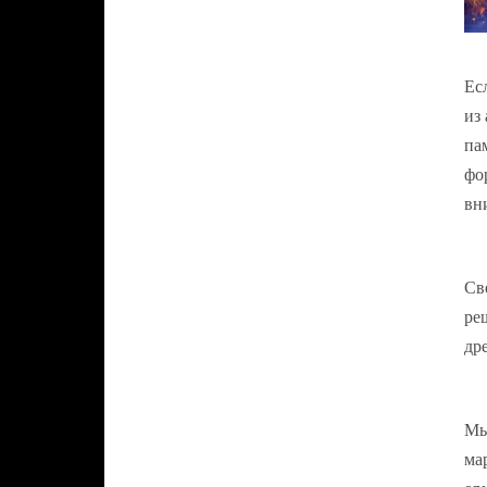
Ес
из
па
фо
вн
Св
ре
др
Мы
ма