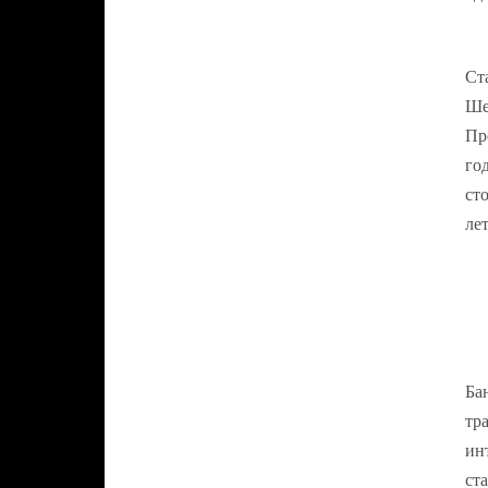
Ст
Ше
Пр
го
ст
ле
Ба
тр
ин
ст