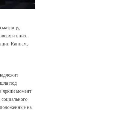
 матрицу,
верх и вниз.
анции Каннам,
надлежит
ошла под
н яркий момент
о социального
сположенные на