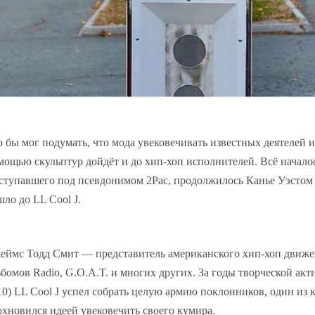
о бы мог подумать, что мода увековечивать известных деятелей и
мощью скульптур дойдёт и до хип-хоп исполнителей. Всё началос
ступавшего под псевдонимом 2Pac, продолжилось Канье Уэстом 
шло до LL Cool J.
еймс Тодд Смит — представитель американского хип-хоп движе
ьбомов Radio, G.O.A.T. и многих других. За годы творческой акт
10) LL Cool J успел собрать целую армию поклонников, один из 
охновился идеей увековечить своего кумира.