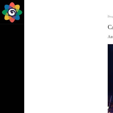
Втор
С
Ав