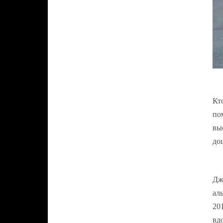
Кт
по
вы
до
Дж
ал
20
вд