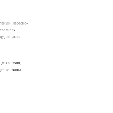
леный, небесно-
переливах
художников
 дня и ночи,
 целые толпы