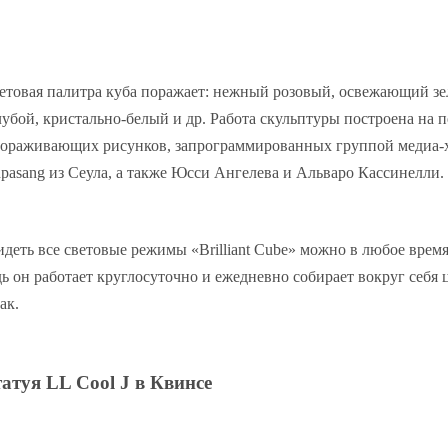
етовая палитра куба поражает: нежный розовый, освежающий зе
лубой, кристально-белый и др. Работа скульптуры построена на 
вораживающих рисунков, запрограммированных группой медиа-
npasang из Сеула, а также Юсси Ангелева и Альваро Кассинелли.
идеть все световые режимы «Brilliant Cube» можно в любое время
дь он работает круглосуточно и ежедневно собирает вокруг себя
ак.
татуя LL Cool J в Квинсе