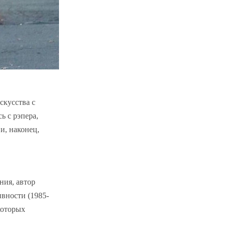
скусства с
ь с рэпера,
и, наконец,
ния, автор
ивности (1985-
которых