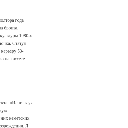
полтора года
а бронза.
культуры 1980-х
почка. Статуя
карьеру 53-
ю на кассете.
екта: «Используя
нную
вних кеметских
Возрождения. Я