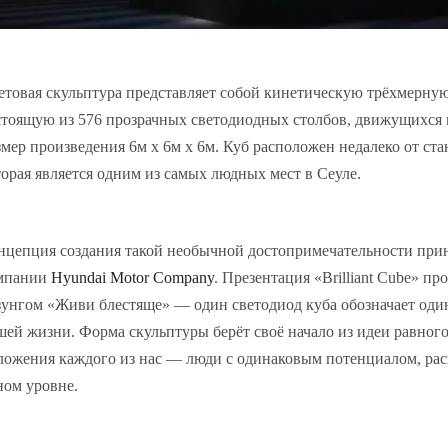
етовая скульптура представляет собой кинетическую трёхмерную
стоящую из 576 прозрачных светодиодных столбов, движущихся в
змер произведения 6м х 6м х 6м. Куб расположен недалеко от ст
торая является одним из самых людных мест в Сеуле.
нцепция создания такой необычной достопримечательности при
мпании
Hyundai Motor Company
. Презентация «Brilliant Cube» пр
зунгом «Живи блестяще» — один светодиод куба обозначает оди
шей жизни. Форма скульптуры берёт своё начало из идеи равног
ложения каждого из нас — люди с одинаковым потенциалом, ра
ном уровне.