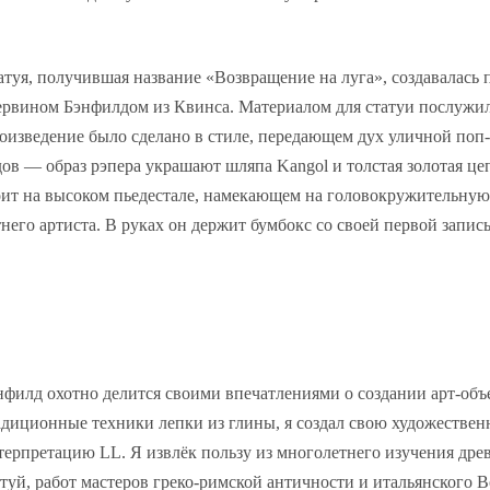
атуя, получившая название «Возвращение на луга», создавалась 
рвином Бэнфилдом из Квинса. Материалом для статуи послужил
оизведение было сделано в стиле, передающем дух уличной поп-
дов — образ рэпера украшают шляпа Kangol и толстая золотая це
оит на высоком пьедестале, намекающем на головокружительную 
тнего артиста. В руках он держит бумбокс со своей первой запись
нфилд охотно делится своими впечатлениями о создании арт-объ
адиционные техники лепки из глины, я создал свою художестве
терпретацию LL. Я извлёк пользу из многолетнего изучения дре
атуй, работ мастеров греко-римской античности и итальянского 