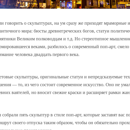
ли говорить о скульптурах, на ум сразу же приходят мраморные 
 античного мира: бюсты древнегреческих богов, статуи политиче
мятники Великим полководцам и т.д. Но стереотипное мышление
рмировавшееся веками, разбилось о современный поп-арт, смел
имание человека двадцать первого века.
етовые скульптуры, оригинальные статуи и непредсказуемые те
шения — то, из чего состоит современное искусство. Оно не ума
евних ваятелей, но вносит свежие краски и расширяет рамки жан
 собрали пять скульптур в стиле поп-арт, которые заставят вас п
ршрут своего отпуска таким образом, чтобы он обязательно прохо