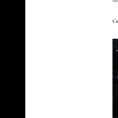
ор
Св