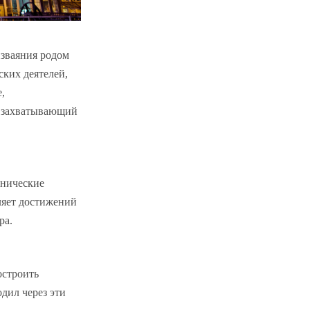
изваяния родом
ских деятелей,
,
о захватывающий
хнические
ляет достижений
ра.
остроить
дил через эти