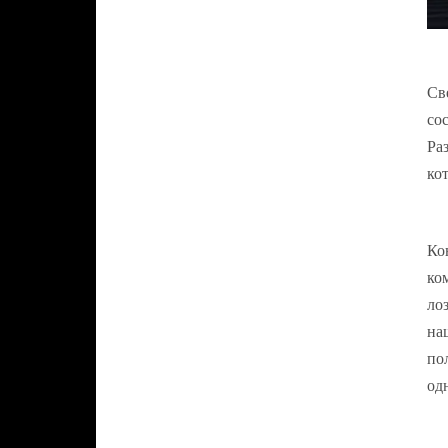
Св
со
Ра
ко
Ко
ко
ло
на
по
од