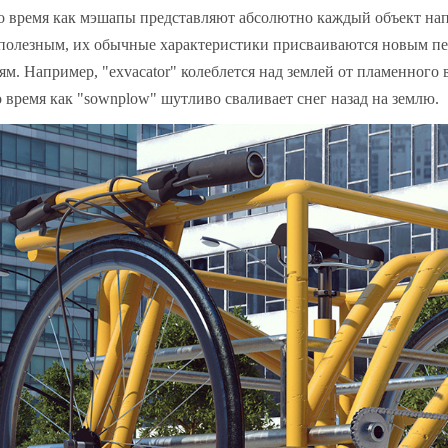
о время как мэшапы представляют абсолютно каждый объект на
полезным, их обычные характеристики присваиваются новым п
ям. Например, "exvacator" колеблется над землей от пламенного в
о время как "sownplow" шутливо сваливает снег назад на землю.