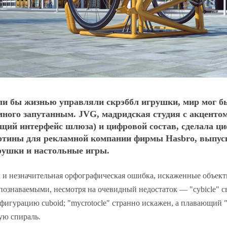
ли бы жизнью управляли скрэббл игрушки, мир мог б
много запутанным. JVG, мадридская студия с акценто
бщий интерфейс шлюза) и цифровой состав, сделала ц
ртины для рекламной компании фирмы Hasbro, выпу
рушки и настольные игры.
 и незначительная орфографическая ошибка, искаженные объект
познаваемыми, несмотря на очевидный недостаток — "cybicle" с
фигурацию cuboid; "mycrotocle" странно искажен, а плавающий "
ую спираль.