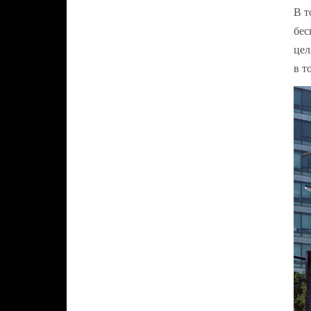
В т
бес
цел
в т