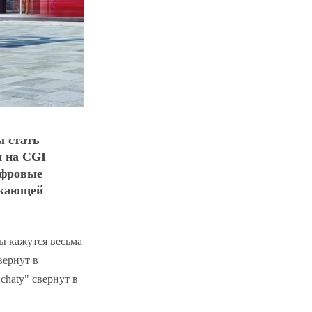
ы стать
м на CGI
ифровые
скающей
ы кажутся весьма
вернут в
chaty" свернут в