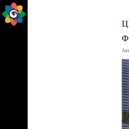
Ц
Ф
Ав