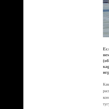
Ес
не
(о
ка
иг
Как
рас
кон
туг