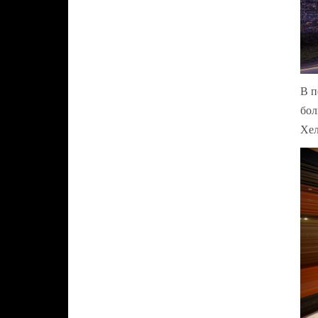
В п
бол
Хел