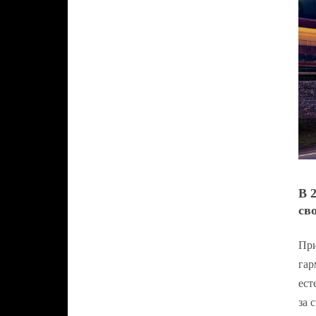
В 
св
При
гар
ест
за 