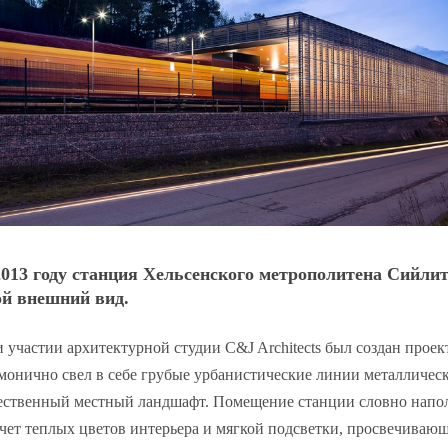
2013 году станция Хельсенского метрополитена
Сийлит
ой внешний вид.
 участии архитектурной студии C&J Architects был создан проек
монично свел в себе грубые урбанистические линии металлическ
ественный местный ландшафт. Помещение станции словно напо
счет теплых цветов интерьера и мягкой подсветки, просвечивающ