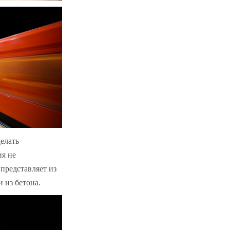
делать
ия не
 представляет из
 из бетона.