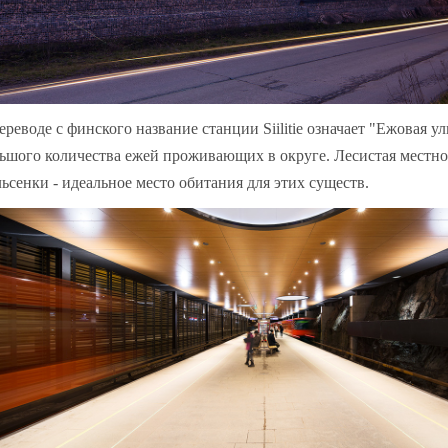
ереводе с финского название станции Siilitie означает "Ежовая ул
ьшого количества ежей проживающих в округе. Лесистая местно
ьсенки - идеальное место обитания для этих существ.