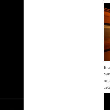
В с
мак
огр
себ