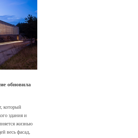
ие
обновила
т, который
ого здания и
лняется жизнью
ей весь фасад,