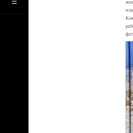
жив
пла
Каж
раб
фот