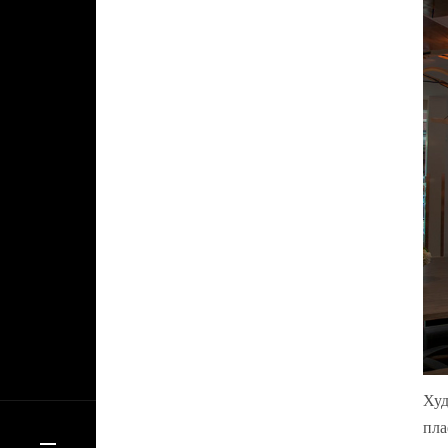
Худ
пла