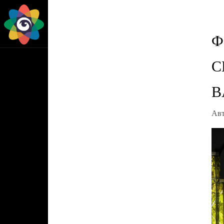
Ф
С
B
Ав