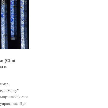
и (Clint
ом и
ример:
ath Valley"
Насыщенный"); они
руирования. При