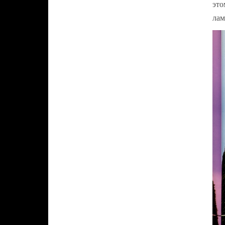
это
лам