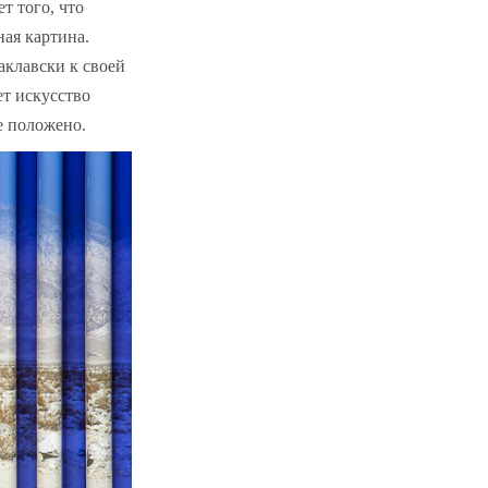
т того, что
ная картина.
аклавски к своей
ет искусство
е положено.