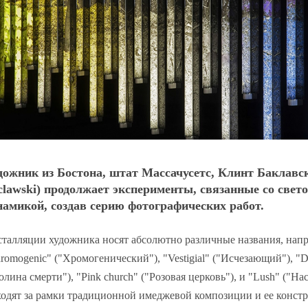
дожник из Бостона, штат Массачусетс, Клинт Баклавск
clawski) продолжает эксперименты, связанные со свет
намикой, создав серию фотографических работ.
талляции художника носят абсолютно различные названия, нап
romogenic" ("Хромогенический"), "Vestigial" ("Исчезающий"), "De
олина смерти"), "Pink church" ("Розовая церковь"), и "Lush" ("
одят за рамки традиционной имеджевой композиции и ее конст