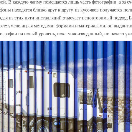
ой. В каждую лапму помещается лишь часть фотографии, а за сче
фоны находятся близко друг к другу, из кусочков получается пол
дая из этих пяти инсталляций отмечает неповторимый подход Б
оте: умело играя методами, формами и материалами, он выдвига
ографии на новый уровень, пока малоизведанный, но начало уж