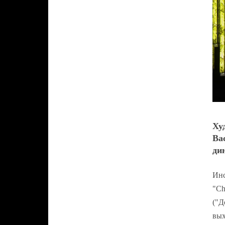
Ху
Ba
ди
Инс
"Ch
("Д
вых