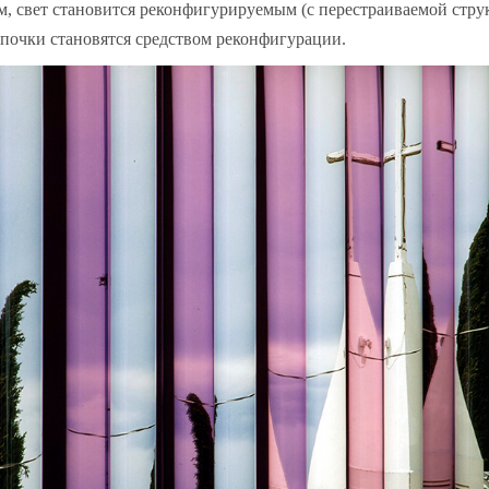
м, свет становится реконфигурируемым (с перестраиваемой струк
почки становятся средством реконфигурации.