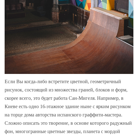
Если Вы когда-либо встретите цветной, геометричный
рисунок, состоящий из множества граней, блоков и форм,
скорее всего, это будет работа Сан-Мигеля. Например, в
Киеве есть одно 16-этажное здание ныне с ярким рисунком
на торце дома авторства испанского граффити-мастера.
Сложно описать это творение, в основе которого радужный
фон, многогранные цветные звезды, планета с мордой