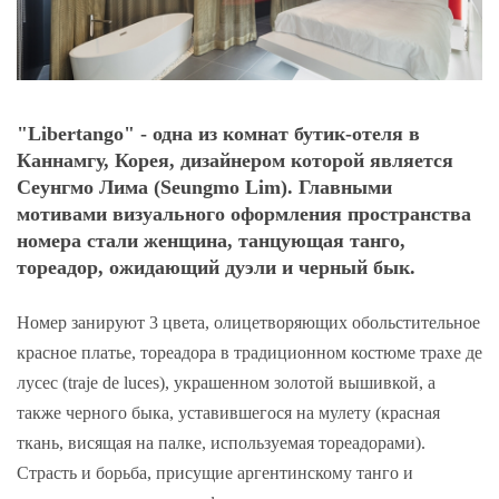
"Libertango" - одна из комнат бутик-отеля в
Каннамгу, Корея, дизайнером которой является
Сеунгмо Лима (Seungmo Lim). Главными
мотивами визуального оформления пространства
номера стали женщина, танцующая танго,
тореадор, ожидающий дуэли и черный бык.
Номер занируют 3 цвета, олицетворяющих обольстительное
красное платье, тореадора в традиционном костюме трахе де
лусес (traje de luces), украшенном золотой вышивкой, а
также черного быка, уставившегося на мулету (красная
ткань, висящая на палке, используемая тореадорами).
Страсть и борьба, присущие аргентинскому танго и