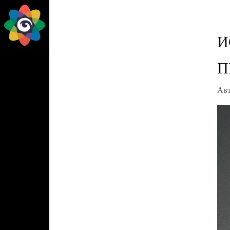
И
П
Ав