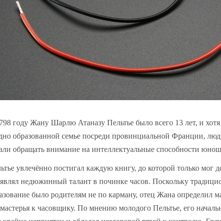
798 году Жану Шарлю Атаназу Пельтье было всего 13 лет, и хотя
дно образованной семье посреди провинциальной Франции, люд
али обращать внимание на интеллектуальные способности юнош
ьтье увлечённо постигал каждую книгу, до которой только мог д
являл недюжинный талант в починке часов. Поскольку традици
азование было родителям не по карману, отец Жана определил м
мастерья к часовщику. По мнению молодого Пельтье, его началь