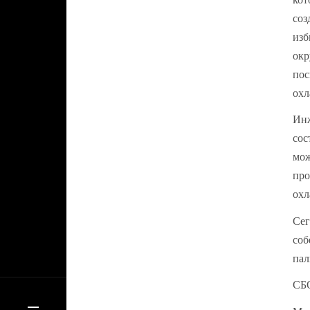
соз
изб
окр
пос
охл
Инж
сос
мож
про
охл
Сег
соб
пал
СБ