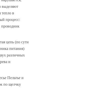
ы выделяют
 тепло в
ый процесс:
 проводник
ая цепь (по сути
чника питания)
двух различных
рева и
сье Пельтье и
ок по щелчку