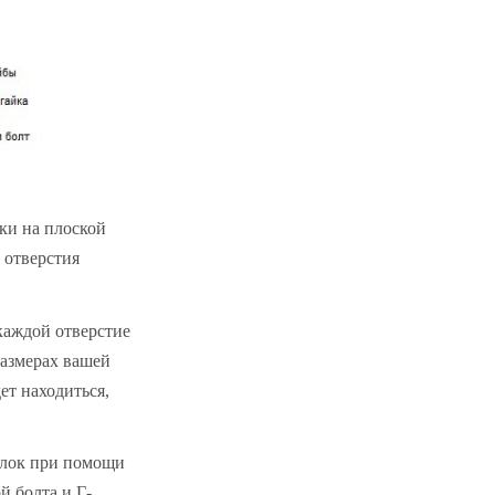
тки на плоской
 отверстия
каждой отверстие
размерах вашей
ет находиться,
 блок при помощи
й болта и Г-