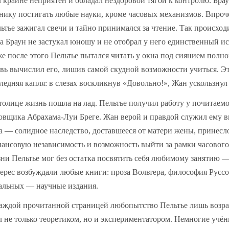
 крайне неприятен и обладал нездоровой тягой к контролю. Бра
нику постигать любые науки, кроме часовых механизмов. Впроч
ьтье зажигал свечи и тайно принимался за чтение. Так происходи
а Браун не застукал юношу и не отобрал у него единственный ис
е после этого Пельтье пытался читать у окна под сиянием полн
вь вычислил его, лишив самой скудной возможности учиться. Э
ледняя капля: в слезах воскликнув «Довольно!», Жан ускользнул
толице жизнь пошла на лад. Пельтье получил работу у почитаем
овщика Абрахама-Луи Бреге. Жан верой и правдой служил ему в
а — солидное наследство, доставшееся от матери жены, принес
ансовую независимость и возможность выйти за рамки часового
ни Пельтье мог без остатка посвятить себя любимому занятию 
ерес возбуждали любые книги: проза Вольтера, философия Руссо
альных — научные издания.
аждой прочитанной страницей любопытство Пельтье лишь возрас
л не только теоретиком, но и экспериментатором. Немногие учё