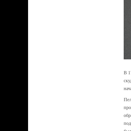
В 1
ску
нач
Пел
про
обр
под