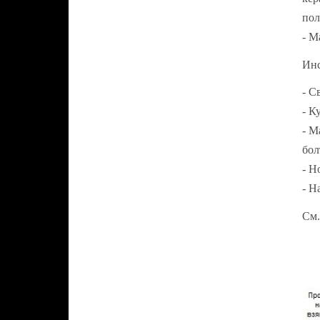
пол
- М
Инс
- С
- К
- М
бол
- Н
- Н
См.