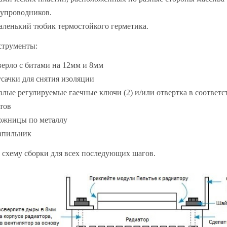
упроводников.
аленький тюбик термостойкого герметика.
трументы:
верло с битами на 12мм и 8мм
усачки для снятия изоляции
алые регулируемые гаечные ключи (2) и/или отвертка в соответс
тов
ожницы по металлу
апильник
 схему сборки для всех последующих шагов.