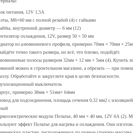
ериалы:
лок питания, 12V 1,5А
олты, М6×60 мм с полной резьбой (4) с гайками
айбы, внутренний диаметр — 6 мм (12)
ентилятор охлаждения, 12V, размер 50 × 50 мм
адиатор из алюминиевого профиля, примерно 70мм × 70мм × 25м
найдёте точно такого размера, но всё, что близко, подойдёт.
люминиевые полосы размером 32мм × 12 мм × 5мм (4). Купить л
миний можно в строительном магазине, а обрезать — при пом
аллу. Обработайте и закруглите края в целях безопасности.
вухпозиционный выключатель
орпус, примерно 38мм × 51мм× 64мм
ровод для подсоединения, площадь сечения 0,32 мм2 с изоляцией
рный
ермоэлектрические модули Пельтье, 40 мм × 40 мм, 12V 6А (2). 
ользуют эффект Пельтье для нагрева и охлаждения. Они изготов
амических пластин, расположенных по разные стороны массива