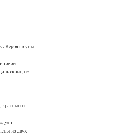
м. Вероятно, вы
истовой
ощи ножниц по
, красный и
Модули
лены из двух