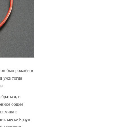
 он был рождён в
и уже тогда
и.
обраться, и
онное общее
альчика в
ник месье Браун