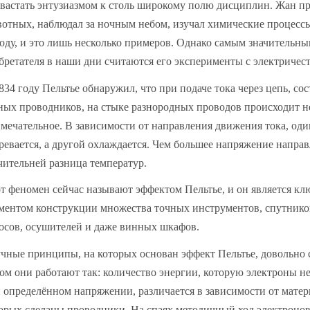
вастать энтузиазмом к столь широкому полю дисциплин. Жан п
отных, наблюдал за ночным небом, изучал химические процесс
оду, и это лишь несколько примеров. Однако самым значительн
бретателя в наши дни считаются его эксперименты с электричес
834 году Пельтье обнаружил, что при подаче тока через цепь, со
ных проводников, на стыке разнородных проводов происходит н
мечательное. В зависимости от направления движения тока, оди
ревается, а другой охлаждается. Чем большее напряжение направ
чительней разница температур.
т феномен сейчас называют эффектом Пельтье, и он является к
ментом конструкции множества точных инструментов, спутнико
осов, осушителей и даже винных шкафов.
чные принципы, на которых основан эффект Пельтье, довольно 
ом они работают так: количество энергии, которую электроны н
 определённом напряжении, различается в зависимости от матер
орых сделаны проводники. На спаях методичный ход электронов