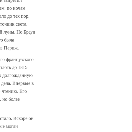
ун запретил
ем, по ночам
ло до тех пор,
точник света.
ой луны. Но Браун
то была
 в Париж.
ого французского
плоть до 1815
ло долгожданную
 дела. Впервые в
— чтению. Его
, но более
тало. Вскоре он
ные могли