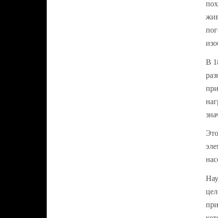
пох
жив
пог
изо
В 1
раз
при
наг
зна
Это
эле
нас
Нау
цел
при
кот