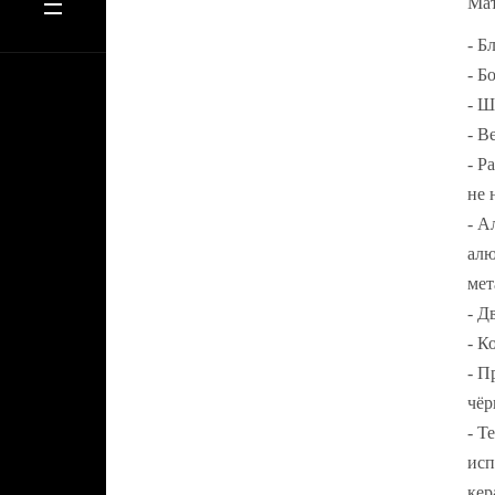
Мат
- Б
- Б
- Ш
- В
- Р
не 
- А
алю
мет
- Д
- К
- П
чё
- Т
исп
кер