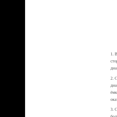
1. 
сто
диа
2. 
диа
ёмк
ока
3. 
бол