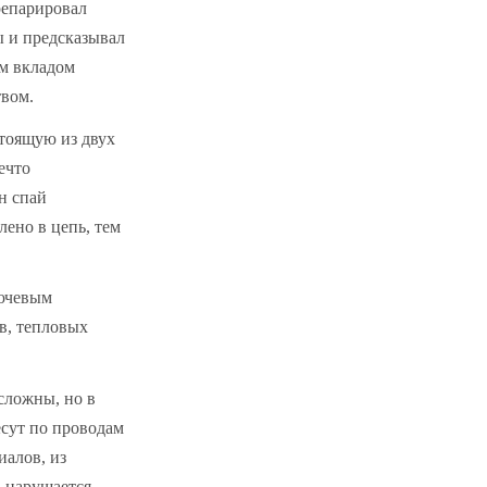
репарировал
ы и предсказывал
ым вкладом
твом.
стоящую из двух
ечто
н спай
лено в цепь, тем
лючевым
в, тепловых
сложны, но в
есут по проводам
иалов, из
 нарушается,