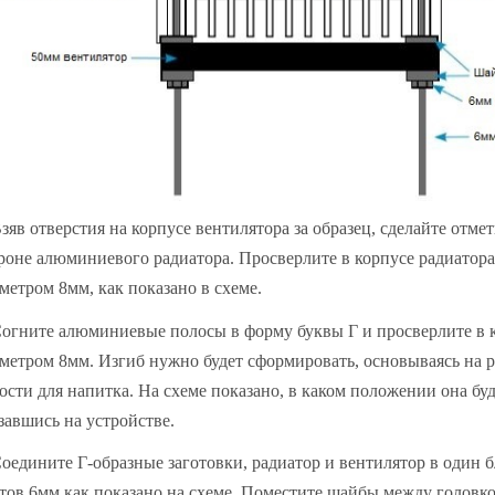
Взяв отверстия на корпусе вентилятора за образец, сделайте отме
роне алюминиевого радиатора. Просверлите в корпусе радиатора
метром 8мм, как показано в схеме.
Согните алюминиевые полосы в форму буквы Г и просверлите в 
метром 8мм. Изгиб нужно будет сформировать, основываясь на 
ости для напитка. На схеме показано, в каком положении она буд
завшись на устройстве.
Соедините Г-образные заготовки, радиатор и вентилятор в один
тов 6мм как показано на схеме. Поместите шайбы между головко