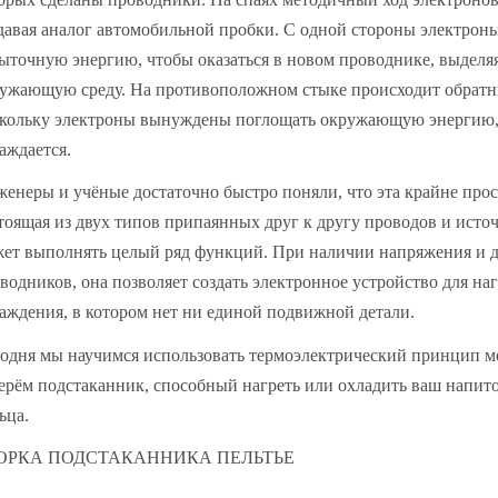
давая аналог автомобильной пробки. С одной стороны электрон
ыточную энергию, чтобы оказаться в новом проводнике, выделяя
ужающую среду. На противоположном стыке происходит обратн
кольку электроны вынуждены поглощать окружающую энергию,
аждается.
енеры и учёные достаточно быстро поняли, что эта крайне прост
тоящая из двух типов припаянных друг к другу проводов и исто
ет выполнять целый ряд функций. При наличии напряжения и 
водников, она позволяет создать электронное устройство для наг
аждения, в котором нет ни единой подвижной детали.
одня мы научимся использовать термоэлектрический принцип ме
ерём подстаканник, способный нагреть или охладить ваш напит
ьца.
ОРКА ПОДСТАКАННИКА ПЕЛЬТЬЕ