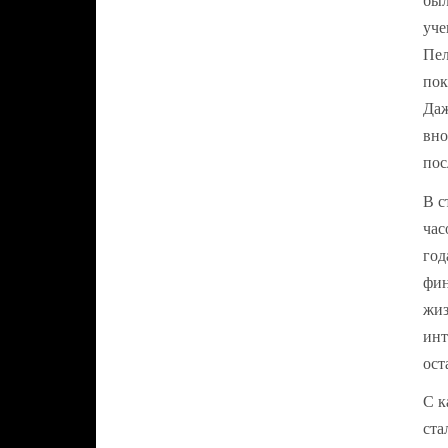
был
уче
Пел
пок
Даж
вно
пос
В с
час
год
фин
жиз
инт
ост
С к
ста