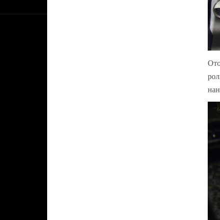
Ото
рол
нан