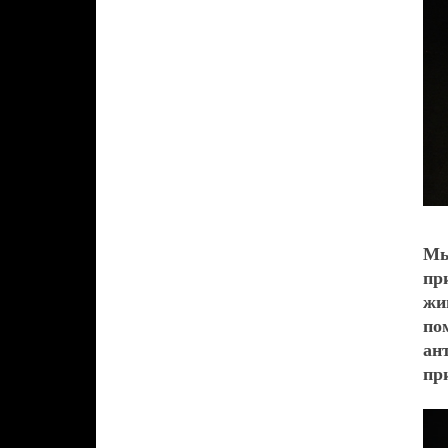
Мы
пр
жи
по
ан
пр