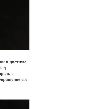
ки в цветную
над
арель с
евращение его