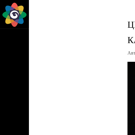
Ц
К
Ав