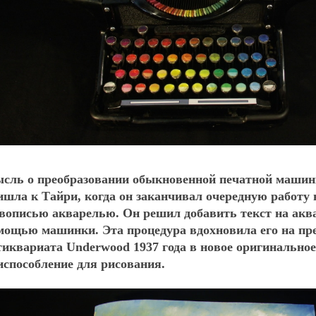
сль о преобразовании обыкновенной печатной машин
ишла к Тайри, когда он заканчивал очередную работу 
вописью акварелью. Он решил добавить текст на акв
мощью машинки. Эта процедура вдохновила его на пр
тиквариата Underwood 1937 года в новое оригинальное
испособление для рисования.