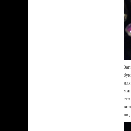
Зап
бук
для
мин
его
воз
люд