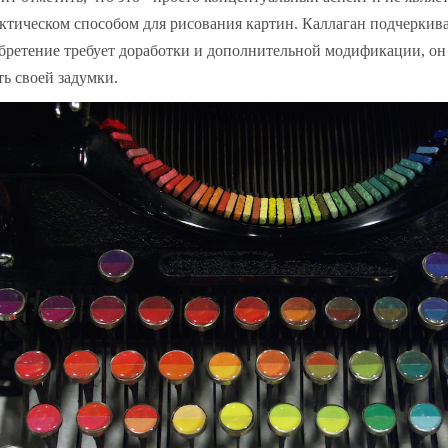
ктическом способом для рисования картин. Каллаган подчеркивае
бретение требует доработки и дополнительной модификации, о
ть своей задумки.