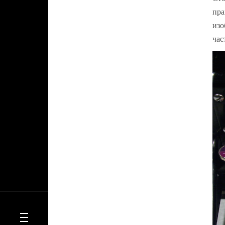
пра
изо
час