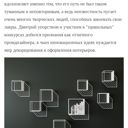
вдохновляет именно тем, что его путь не был таким
туманным и неповторимым, а ведь неизвестность пугает
очень многих творческих людей, способных завоевать свои
лавры. Дмитрий упорством и участием в "правильных"
конкурсах добился признания как отличного
промдизайнера, в чьих инновационных идеях нуждается
мир декорирования и оформления интерьеров.