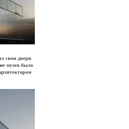
ыл свои двери
ние музея было
архитектором