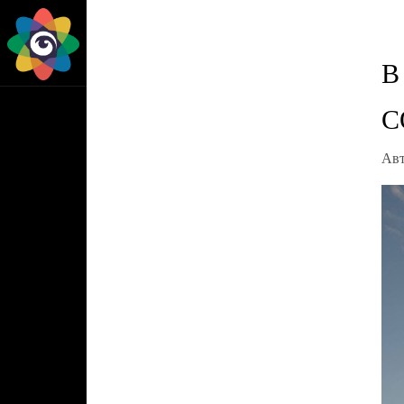
В
С
Ав