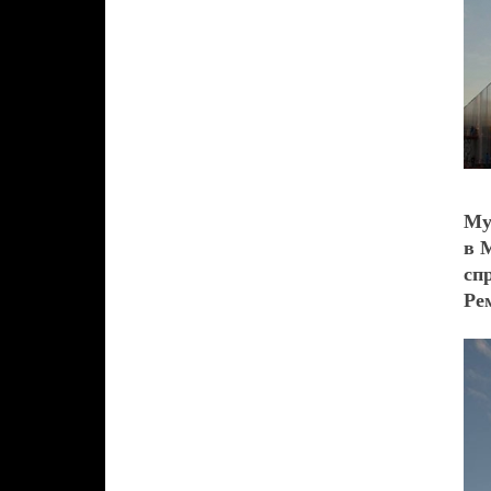
Му
в 
сп
Ре