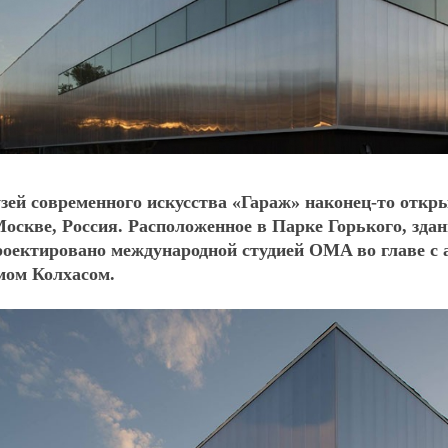
зей современного искусства «Гараж» наконец-то откр
Москве, Россия. Расположенное в Парке Горького, зда
роектировано международной студией OMA во главе с 
мом Колхасом.