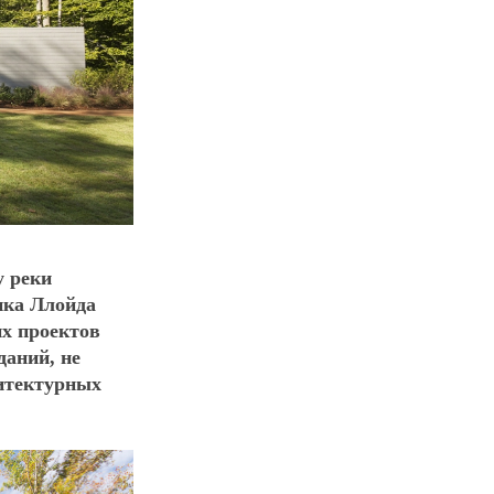
у реки
нка Ллойда
их проектов
даний, не
хитектурных