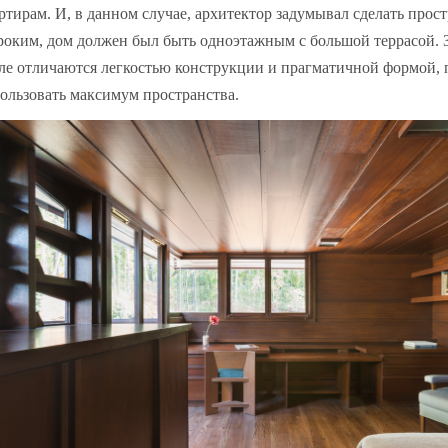
ртирам. И, в данном случае, архитектор задумывал сделать прос
оким, дом должен был быть одноэтажным с большой террасой. З
ле отличаются легкостью конструкции и прагматичной формой,
ользовать максимум пространства.