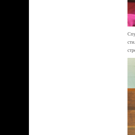
Спу
сти
стр