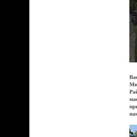
Ba
Ми
Ра
ма
пр
па