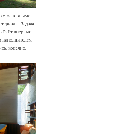
тику, основными
териалы. Задача
ер Райт впервые
ым наполнителем
ись, конечно.