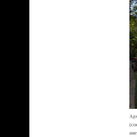
Арх
(со
аме