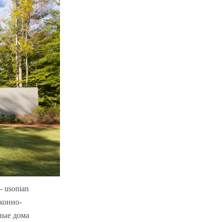
 usonian
конно-
ные дома