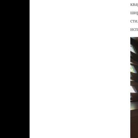
ква
шир
сти
исп