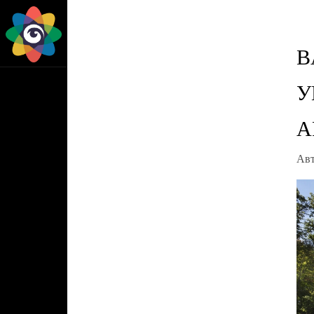
B
У
А
Ав