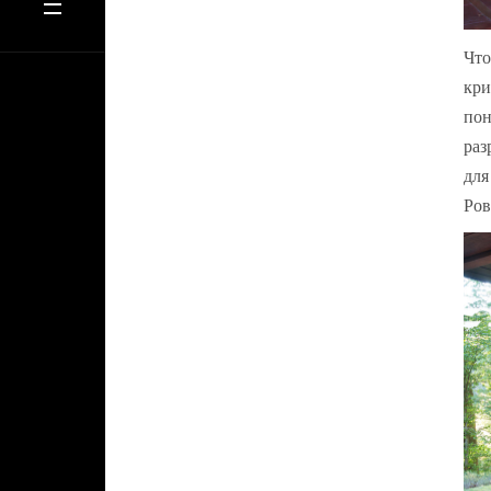
Что
кри
пон
раз
для
Ров