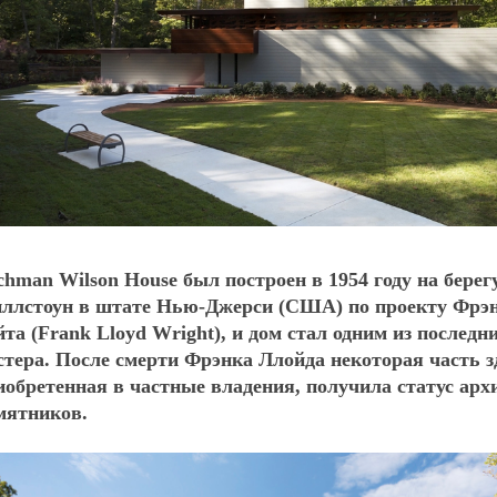
chman Wilson House был построен в 1954 году на берег
ллстоун в штате Нью-Джерси (США) по проекту Фрэ
йта (Frank Lloyd Wright), и дом стал одним из последн
стера. После смерти Фрэнка Ллойда некоторая часть з
иобретенная в частные владения, получила статус ар
мятников.