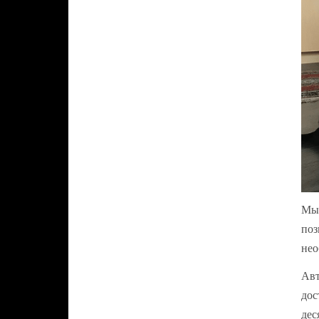
Мы 
поз
нео
Авт
дос
дес