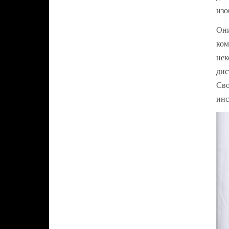
изо
Они
ком
нек
дис
Сво
инс