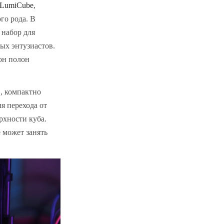
LumiCube
,
го рода. В
 набор для
лых энтузиастов.
он полон
в, компактно
я перехода от
рхности куба.
 может занять