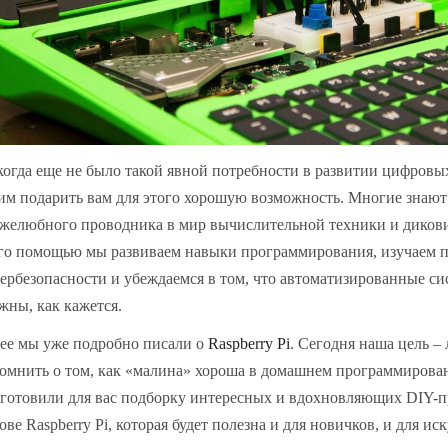
огда еще не было такой явной потребности в развитии цифровы
им подарить вам для этого хорошую возможность. Многие знают 
желюбного проводника в мир вычислительной техники и диков
го помощью мы развиваем навыки программирования, изучаем 
ербезопасности и убеждаемся в том, что автоматизированные си
жны, как кажется.
ее мы уже подробно писали о
Raspberry Pi
. Сегодня наша цель –
омнить о том, как «малина» хороша в домашнем программиров
готовили для вас подборку интересных и вдохновляющих DIY-п
ове Raspberry Pi, которая будет полезна и для новичков, и для и