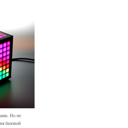
рами. Но не
ия базовой