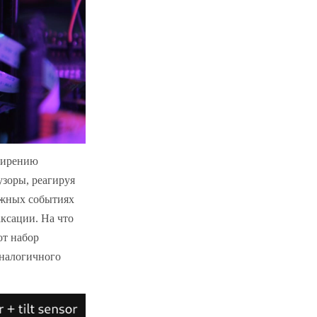
сширению
узоры, реагируя
важных событиях
аксации. На что
от набор
аналогичного