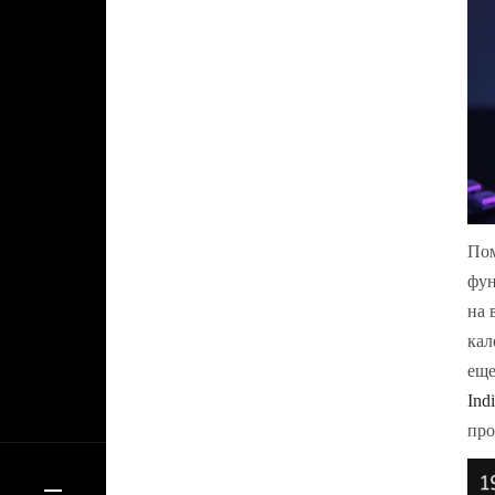
Пом
фун
на 
кал
еще
Ind
про