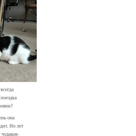
всегда
 поездка
ооняни?
ень она
дит. Но лет
 чудаков-