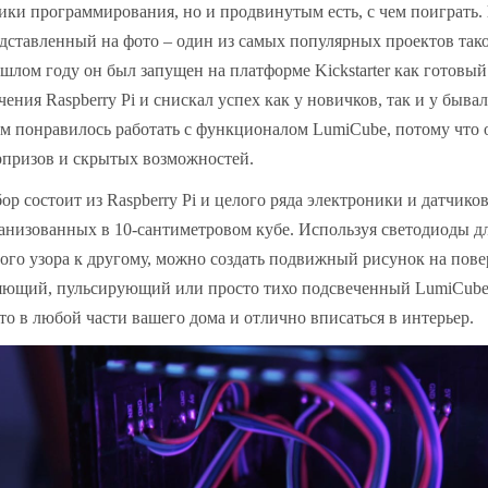
ики программирования, но и продвинутым есть, с чем поиграть.
дставленный на фото – один из самых популярных проектов тако
шлом году он был запущен на платформе Kickstarter как готовый
чения Raspberry Pi и снискал успех как у новичков, так и у быва
м понравилось работать с функционалом LumiCube, потому что 
призов и скрытых возможностей.
ор состоит из Raspberry Pi и целого ряда электроники и датчико
анизованных в 10-сантиметровом кубе. Используя светодиоды дл
ого узора к другому, можно создать подвижный рисунок на пове
ющий, пульсирующий или просто тихо подсвеченный LumiCube
то в любой части вашего дома и отлично вписаться в интерьер.