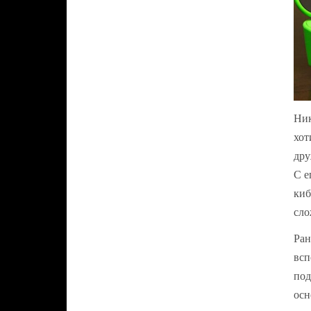
Ник
хот
дру
С е
киб
сло
Ран
всп
под
осн