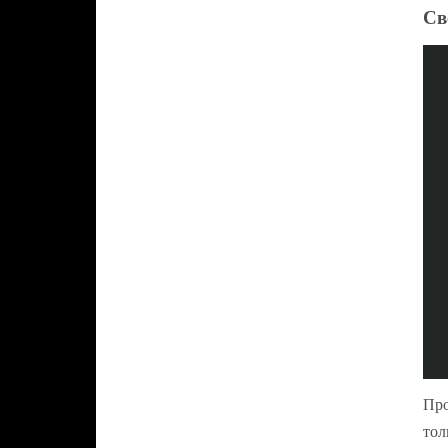
Св
Про
тол