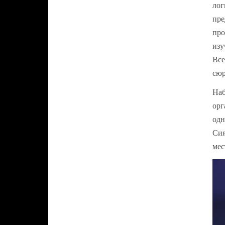
лог
пре
про
изу
Все
сюр
Наб
орг
одн
Сия
мес