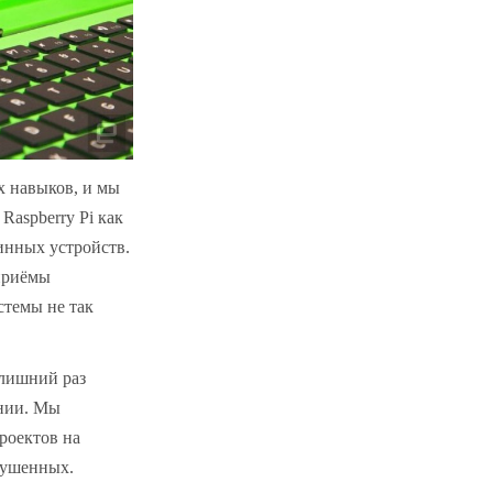
х навыков, и мы
Raspberry Pi как
инных устройств.
приёмы
стемы не так
 лишний раз
ании. Мы
роектов на
скушенных.