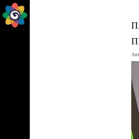
П
П
Авт