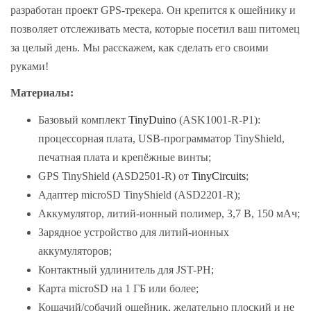
разработан проект GPS-трекера. Он крепится к ошейнику и
позволяет отслеживать места, которые посетил ваш питомец
за целый день. Мы расскажем, как сделать его своими
руками!
Материалы:
Базовый комплект
TinyDuino
(ASK1001-R-P1):
процессорная плата, USB-программатор TinyShield,
печатная плата и крепёжные винты;
GPS TinyShield (ASD2501-R) от
TinyCircuits
;
Адаптер microSD TinyShield (ASD2201-R);
Аккумулятор, литий-ионный полимер, 3,7 В, 150 мАч;
Зарядное устройство для литий-ионных
аккумуляторов;
Контактный удлинитель для JST-PH;
Карта microSD на 1 ГБ или более;
Кошачий/собачий ошейник, желательно плоский и не