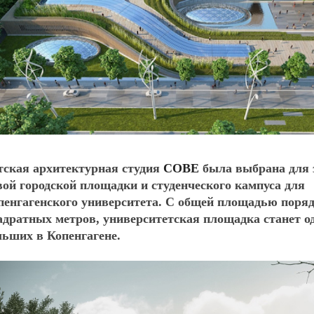
тская архитектурная студия
COBE
была выбрана для 
вой городской площадки и студенческого кампуса для
пенгагенского университета. С общей площадью поряд
адратных метров, университетская площадка станет о
льших в Копенгагене.