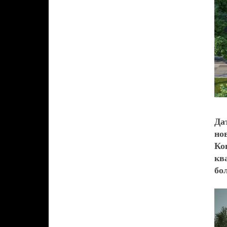
Да
но
Ко
кв
бо