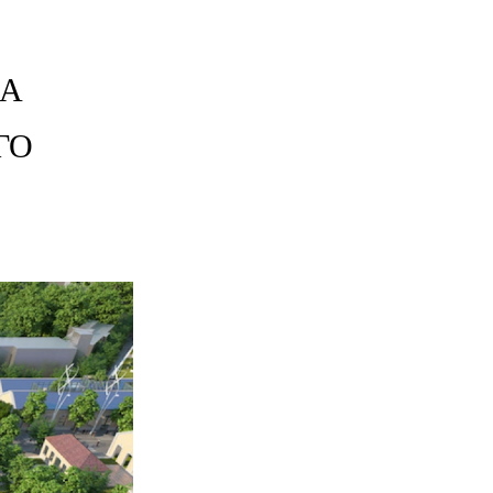
ЛА
ГО