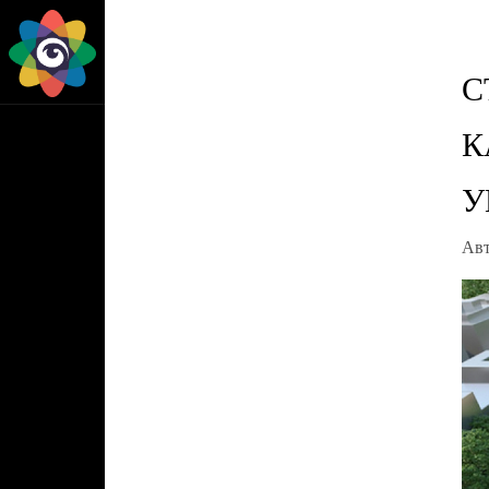
С
К
У
Ав