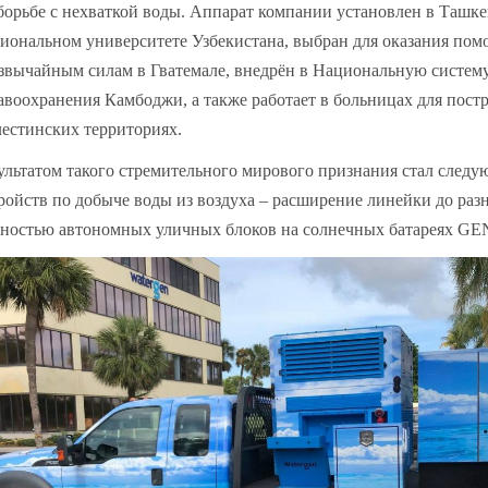
борьбе с нехваткой воды. Аппарат компании установлен в Ташк
иональном университете Узбекистана, выбран для оказания по
звычайным силам в Гватемале, внедрён в Национальную систем
авоохранения Камбоджи, а также работает в больницах для пост
естинских территориях.
ультатом такого стремительного мирового признания стал след
ройств по добыче воды из воздуха – расширение линейки до раз
ностью автономных уличных блоков на солнечных батареях G