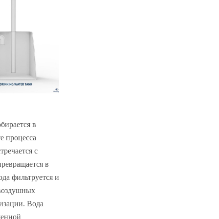
бирается в
те процесса
тречается с
превращается в
ода фильтруется и
 воздушных
лизации. Вода
щенной