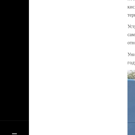
кис
тер
Уст
сам
отн
Уни
год