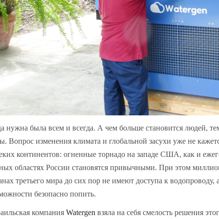
а нужна была всем и всегда. А чем больше становится людей, т
ы. Вопрос изменения климата и глобальной засухи уже не кажет
еких континентов: огненные торнадо на западе США, как и еже
ых областях России становятся привычными. При этом миллио
анах третьего мира до сих пор не имеют доступа к водопроводу, а
можности безопасно попить.
аильская компания
Watergen
взяла на себя смелость решения это