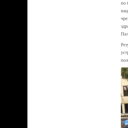
по 
нац
чре
здр
Пал
Рез
уст
пол