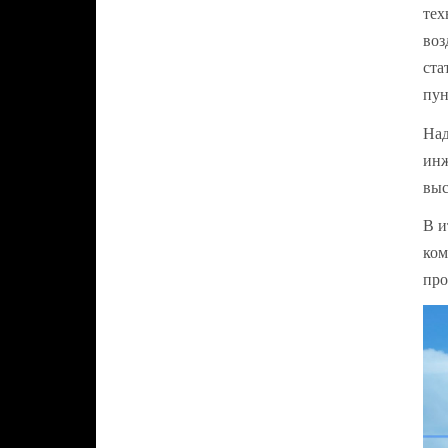
тех
воз
ста
пун
Над
инж
выс
В и
ком
про