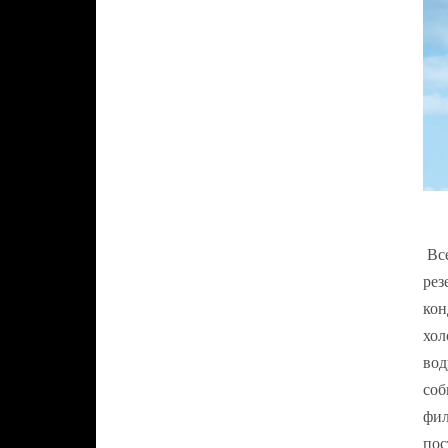
Все
рез
кон
хол
вод
соб
фил
пос