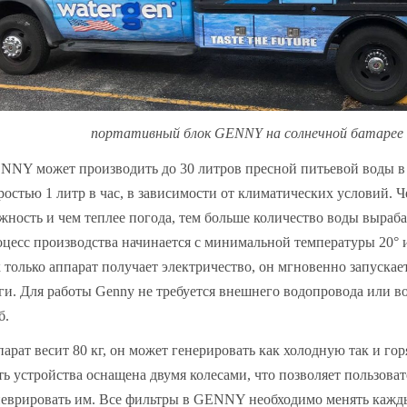
портативный блок GENNY на солнечной батарее
NY может производить до 30 литров пресной питьевой воды в 
ростью 1 литр в час, в зависимости от климатических условий. 
жность и чем теплее погода, тем больше количество воды выраба
цесс производства начинается с минимальной температуры 20° 
 только аппарат получает электричество, он мгновенно запускае
ги. Для работы Genny не требуется внешнего водопровода или 
б.
арат весит 80 кг, он может генерировать как холодную так и гор
ть устройства оснащена двумя колесами, что позволяет пользова
еврировать им. Все фильтры в GENNY необходимо менять кажды