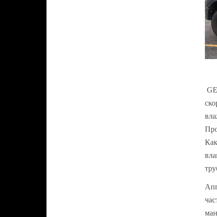
GEN
ско
вла
Про
Как
вла
тру
Апп
час
ман