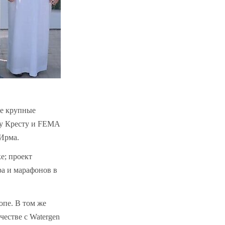
ые крупные
у Кресту и FEMA
Ирма.
е; проект
ра и марафонов в
пе. В том же
естве с Watergen