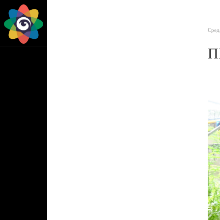
Сред
П