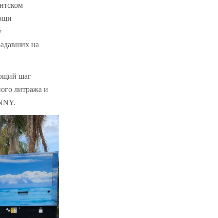
ентском
мощи
у
радавших на
ующий шаг
ного литража и
ENNY.