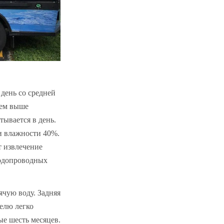
день со средней
Чем выше
тывается в день.
и влажности 40%.
т извлечение
водопроводных
ячую воду. Задняя
телю легко
е шесть месяцев.