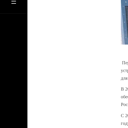
Пер
уст
для
В 2
обе
Рос
С 2
год