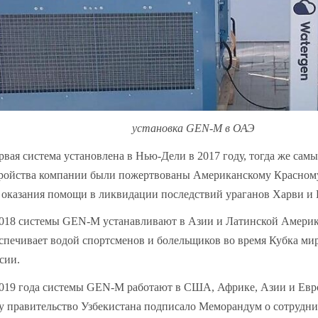
установка GEN-M в ОАЭ
вая система установлена в Нью-Дели в 2017 году, тогда же сам
ройства компании были пожертвованы Американскому Красном
 оказания помощи в ликвидации последствий ураганов Харви и 
018 системы GEN-M устанавливают в Азии и Латинской Америк
спечивает водой спортсменов и болельщиков во время Кубка ми
сии.
019 года системы GEN-M работают в США, Африке, Азии и Евро
у правительство Узбекистана подписало Меморандум о сотруднич