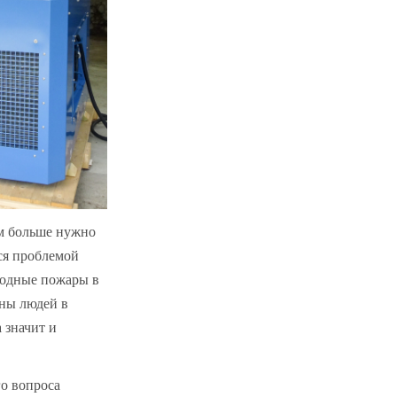
ем больше нужно
ся проблемой
годные пожары в
ны людей в
 значит и
го вопроса