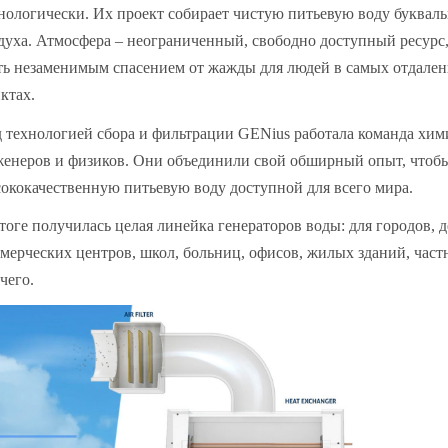
нологически. Их проект собирает чистую питьевую воду буквал
духа. Атмосфера – неограниченный, свободно доступный ресурс
ть незаменимым спасением от жажды для людей в самых отдале
ктах.
 технологией сбора и фильтрации GENius работала команда хими
енеров и физиков. Они объединили свой обширный опыт, чтобы
ококачественную питьевую воду доступной для всего мира.
тоге получилась целая линейка генераторов воды: для городов, д
мерческих центров, школ, больниц, офисов, жилых зданий, част
чего.