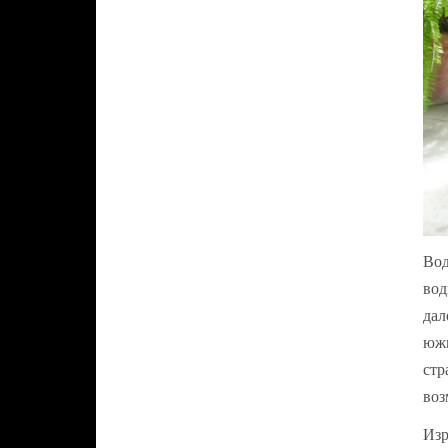
Вод
вод
дал
южн
стр
воз
Изр