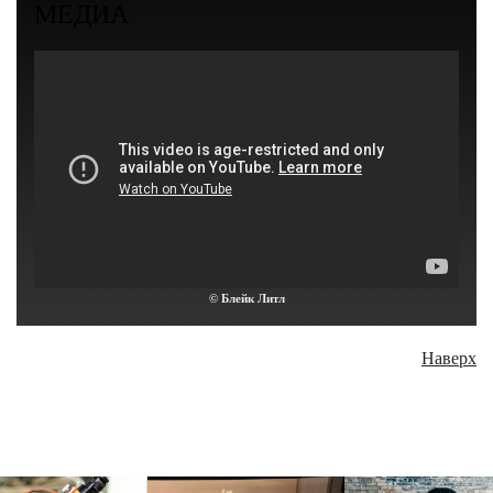
МЕДИА
© Блейк Литл
Наверх