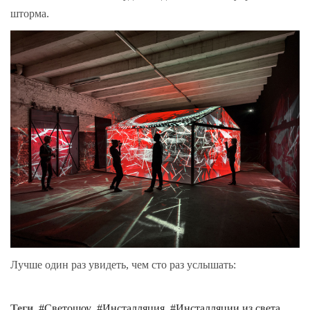
шторма.
Лучше один раз увидеть, чем сто раз услышать:
Теги
Светошоу
Инсталляция
Инсталляции из света