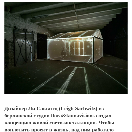
Дизайнер Ли Саквитц (Leigh Sachwitz) из
берлинской студии flora&faunavisions создал
концепцию живой свето-инсталляции. Чтобы
воплотить проект в жизнь, над ним работало